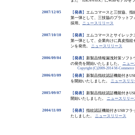
また「iDEA-ProX」に4GBモデル
2007/12/05
【
発表
】
エムコマースと三技協、指
第一弾として、三技協のプラットフォー
採用。
ニュースリリース
2007/10/10
【
発表
】
エムコマースとサイレック
第一弾として、企業向けに真皮指紋
ンを発売。
ニュースリリース
2006/09/04
【
発表
】
新製品情報漏洩対策ソフトウ
の発売を開始いたしました。
ニュー
Copyright (C)2009-2014 M-Commerce K
2006/03/09
【
発表
】
新製品指紋認証機能付きUSB
を開始いたしました。
ニュースリリ
2005/09/07
【
発表
】
新製品指紋認証機能付きUS
開始いたしました。
ニュースリリー
2004/11/09
【
発表
】
指紋認証機能付きUSBフラッ
たしました。
ニュースリリース