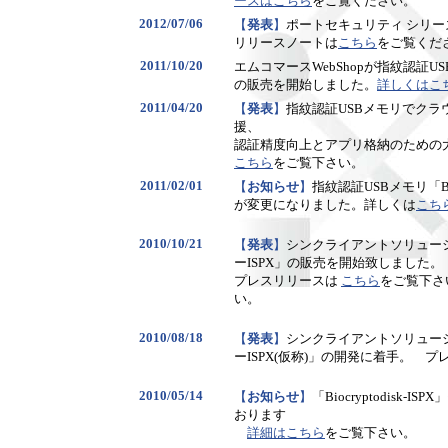
ースはこちら
をご覧ください。
2012/07/06
【
発表
】
ポートセキュリティ シリーズI
リリースノートは
こちら
をご覧くだ
2011/10/20
エムコマースWebShopが指紋認証USBメモ
の販売を開始しました。
詳しくはこ
2011/04/20
【
発表
】
指紋認証USBメモリでク
援、
認証精度向上とアプリ格納のための
こちら
をご覧下さい。
2011/02/01
【
お知らせ
】
指紋認証USBメモリ「Biocr
が変更になりました。詳しくは
こち
2010/10/21
【
発表
】
シンクライアントソリュー
ーISPX」の販売を開始致しました。
プレスリリースは
こちら
をご覧下さ
い。
2010/08/18
【
発表
】
シンクライアントソリュー
ーISPX(仮称)」の開発に着手。 
2010/05/14
【
お知らせ
】
「
Biocryptodis
おります
詳細はこちら
をご覧下さい。