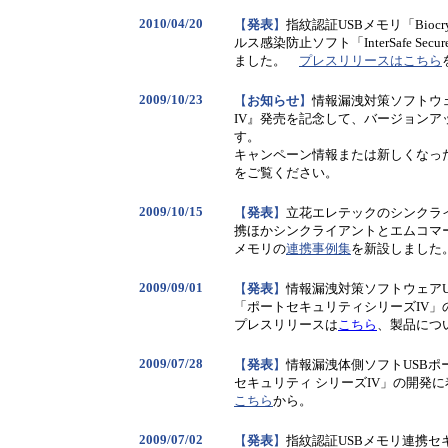
2010/04/20
【
発表
】
指紋認証USBメモリ「
Bio
ルス感染防止ソフト「InterSafe Se
ました
。
プレスリリースはこちら
2009/10/23
【
お知らせ
】
情報漏洩対策ソフトウ
IV』発売を記念して、バージョン
す。
キャンペーン情報または新しくなっ
をご覧ください。
2009/10/15
【
発表
】
立花エレテックのシンクライ
携ほかシンクライアントとエムコマ
メモリの
連携事例集
を新設しました
2009/09/01
【
発表
】
情報漏洩対策ソフトウェア
「ポートセキュリティシリーズIV」
プレスリリースは
こちら
、製品につ
2009/07/28
【
発表
】
情報漏洩体側ソフトUSB
セキュリティ シリーズIV」の開発
こちら
から。
2009/07/02
【
発表
】
指紋認証USBメモリ連携