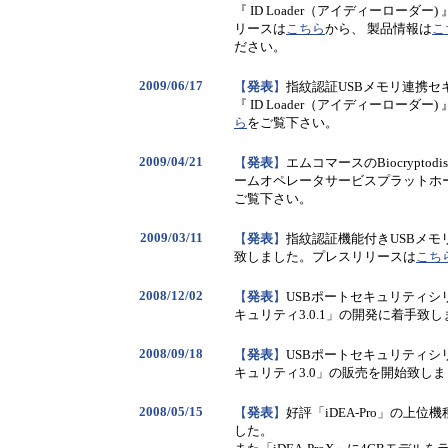
『 ID Loader（アイディーロー
リースは
こちら
から、 製品情報は
こ
ださい。
2009/06/17
【
発表
】
指紋認証USBメモリ連携
『 ID Loader（アイディーローダ
ら
をご覧下さい。
2009/04/21
【
発表
】
エムコマースのBiocrypto
ームオペレータサービスプラットホ
ご覧下さい。
2009/03/11
【
発表
】
指紋認証機能付きUSBメモリ「Bi
致しました。プレスリリースは
こち
2008/12/02
【
発表
】
USBポートセキュリティシ
キュリティ3.0.1」の開発に着手致
2008/09/18
【
発表
】
USBポートセキュリティシ
キュリティ3.0」の販売を開始致し
2008/05/15
【
発表
】
好評「iDEA-Pro」の上位
した。