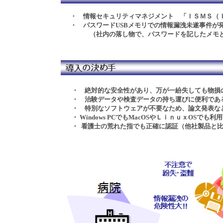
・
情報セキュリティマネジメント
「ＩＳＭＳ（
・ パスワードUSBメモリでの情報漏洩未遂事件が
（社内の落し物で、パスワードを記したメモとパ
・
絶対的な安全性があり、
万が一
紛失しても物損
・
治験データや検査データの持ち運びに便利
であ
・
特別なソフトウェアが不要なため、論文発表な
・
Windows PC
でも
Mac
OS
やＬｉｎｕｘ
OS
でも利用
・
看護士の荒れた指でも正確に認証
（他社製品と