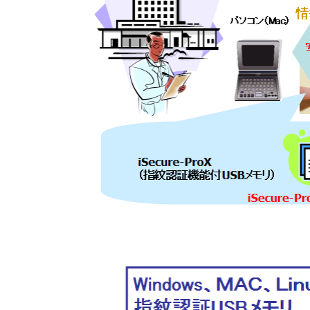
・
法律事務所の全端末に、Windowsログインソフ
・ ログイン情報(ユーザ)ID及びログオンPW等）
・
iDEA
シリーズと
iSecure-ProX
は、セキュリティ