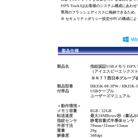
ISPX Track3はお客様のシステム構成にあ
専用のフラッシュディスクに格納できるため、
※ セキュリティポリシー設定やPCの構成に
製品名
指紋認証USBメモリ ISPX Tra
（アイエスピーエックスト
※ＮＴＴ西日本グループ
製品型番
HKISK-08-3PW / HKISK-
付帯品
USBケーブル
ユーザーズマニュアル
＜動作環境＞
メモリ容量
8GB / 32GB
転送速度
最大18MBytes/秒（書込
指紋センサ
静電容量式半導体センサ
外形寸法
70mm×31mm×13mm
重量
29g
解像度
508dpi