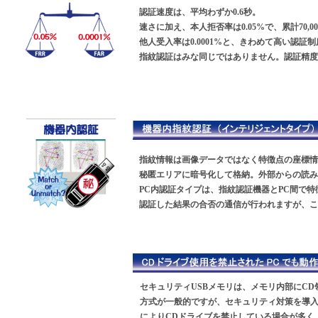
認証速度は、平均わずか0.6秒。
速さに加え、本人拒否率は0.05%で、累計70,0
他人受入率は0.0001%と、きわめて高い認証
指紋認証はみな同じではありません。認証精度
指紋情報は画像データではなく特徴点の座標情
秘匿エリアに暗号化して格納。外部からの読み
PC内認証タイプは、指紋認証機器とPC間で
認証した結果の合否の通信が行われますが、こ
セキュリティUSBメモリは、メモリ内部にCD
方式が一般的ですが、セキュリティ対策を導
によりCDドライブを禁止している場合が多く