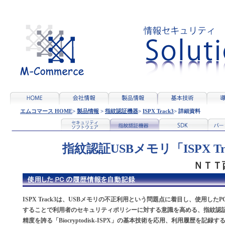
情報漏洩対策 セキュリティUSB セキュリティ
セキュリティ対策 セキュリティUSB 
安全性
絶対的な安全性があり、紛失しても物
機密情報の持ち運びに最適（安全・高
Windows PC、マッキントッシュ・
本人拒否率４／６０００の実績（優れ
エムコマース HOME
>
製品情報
>
指紋認証機器
>
ISPX Track3
> 詳細資料
指紋認証USBメモリ「ISPX T
ＮＴＴ
ISPX Track3は、USBメモリの不正利用という問題点に着目し、使用した
することで利用者のセキュリティポリシーに対する意識を高める、指紋認証U
精度を誇る「Biocryptodisk-ISPX」の基本技術を応用、利用履歴を